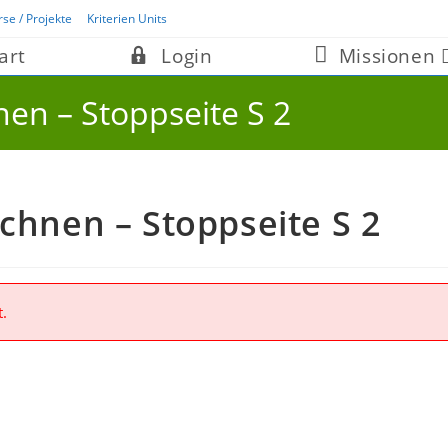
rse / Projekte
Kriterien Units
art
Login
Missionen
nen – Stoppseite S 2
echnen – Stoppseite S 2
t.