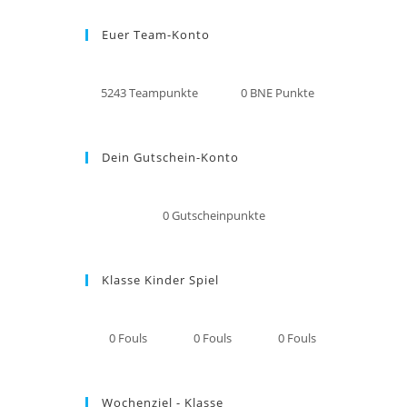
Euer Team-Konto
5243
Teampunkte
0
BNE Punkte
Dein Gutschein-Konto
0
Gutscheinpunkte
Klasse Kinder Spiel
0
Fouls
0
Fouls
0
Fouls
Wochenziel - Klasse