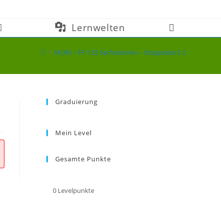
Lernwelten
Website-
Suche
>
M(3R) – FF: 1S2 Sachrechnen – Stoppseite S 2
umschalten
Graduierung
Mein Level
Gesamte Punkte
0
Levelpunkte