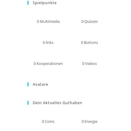
Spielpunkte
0
Multimedia
0
Quizzes
0
links
0
Buttons
0
Kooperationen
0
Videos
Avatare
Dein Aktuelles Guthaben
0
Coins
0
Energie