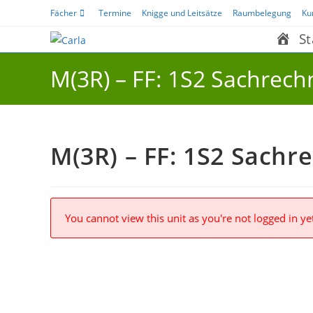
Zum
Fächer
Termine
Knigge und Leitsätze
Raumbelegung
Ku
Inhalt
St
springen
M(3R) – FF: 1S2 Sachrech
M(3R) – FF: 1S2 Sachr
You cannot view this unit as you're not logged in ye