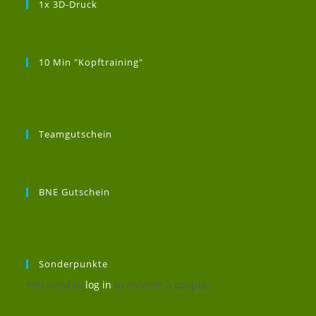
1x 3D-Druck
10 Min "Kopftraining"
Teamgutschein
BNE Gutschein
Sonderpunkte
You need to
log in
to redeem a coupon.