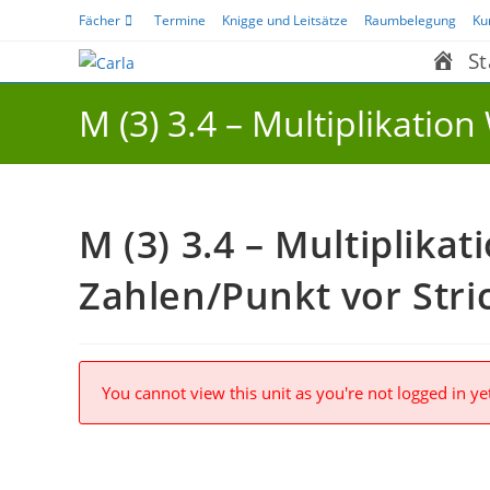
Zum
Fächer
Termine
Knigge und Leitsätze
Raumbelegung
Ku
Inhalt
St
springen
M (3) 3.4 – Multiplikati
M (3) 3.4 – Multiplik
Zahlen/Punkt vor Stri
You cannot view this unit as you're not logged in ye