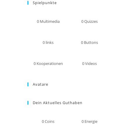
Spielpunkte
0
Multimedia
0
Quizzes
0
links
0
Buttons
0
Kooperationen
0
Videos
Avatare
Dein Aktuelles Guthaben
0
Coins
0
Energie