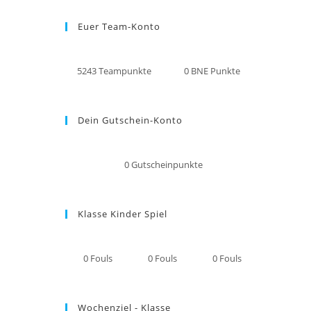
Euer Team-Konto
5243
Teampunkte
0
BNE Punkte
Dein Gutschein-Konto
0
Gutscheinpunkte
Klasse Kinder Spiel
0
Fouls
0
Fouls
0
Fouls
Wochenziel - Klasse