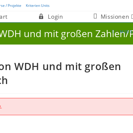
rse / Projekte
Kriterien Units
art
Login
Missionen
on WDH und mit großen Zahlen/P
>
M (3) 3
ation WDH und mit großen
ch
t.