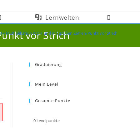
Lernwelten
Website-
Suche
unkt vor Strich
.4 – Multiplikation WDH und mit großen Zahlen/Punkt vor Strich
umschalten
Graduierung
Mein Level
Gesamte Punkte
0
Levelpunkte