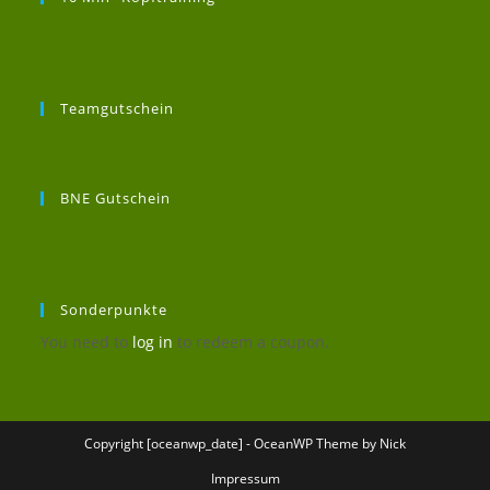
Teamgutschein
BNE Gutschein
Sonderpunkte
You need to
log in
to redeem a coupon.
Copyright [oceanwp_date] - OceanWP Theme by Nick
Impressum