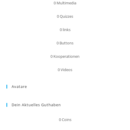
0
Multimedia
0
Quizzes
0
links
0
Buttons
0
Kooperationen
0
Videos
Avatare
Dein Aktuelles Guthaben
0
Coins