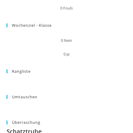
0
Fouls
Wochenziel - Klasse
0
Nein
0
Ja
Rangliste
Umtauschen
Überraschung
Schatztruhe