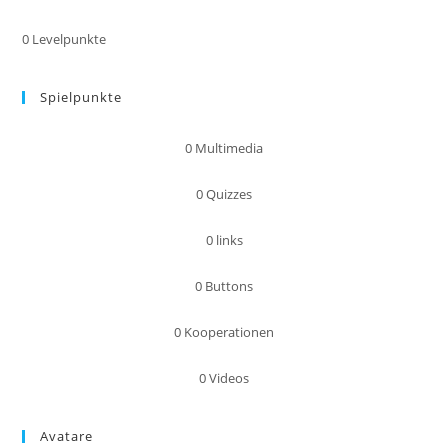
0
Levelpunkte
Spielpunkte
0
Multimedia
0
Quizzes
0
links
0
Buttons
0
Kooperationen
0
Videos
Avatare