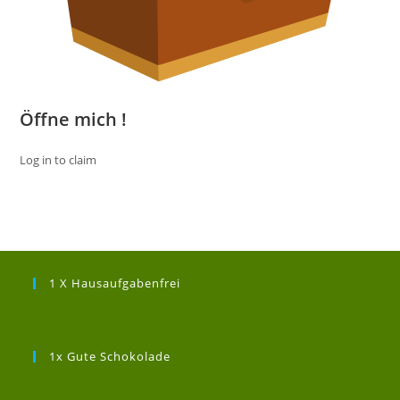
Öffne mich !
Log in to claim
1 X Hausaufgabenfrei
1x Gute Schokolade